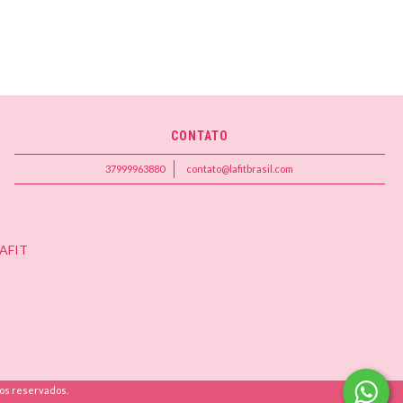
CONTATO
37999963880
contato@lafitbrasil.com
AFIT
os reservados.