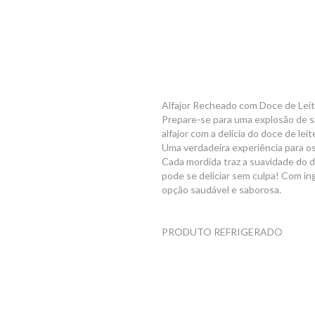
Alfajor Recheado com Doce de Leit
Prepare-se para uma explosão de s
alfajor com a delícia do doce de le
Uma verdadeira experiência para o
Cada mordida traz a suavidade do do
pode se deliciar sem culpa! Com ing
opção saudável e saborosa.
PRODUTO REFRIGERADO