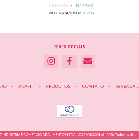
R$160,30
R$149,00
2
X DE
R$74,50
SEM JUROS
REDES SOCIAIS
CIO
A LAFIT
PRODUTOS
CONTATO
REVENDA L
IT INDUSTRIA E COMERCIO DE ALIMENTOS LTDA - 23274042000116 - 2026. Todos os direit