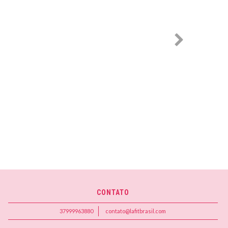
CONTATO
37999963880
contato@lafitbrasil.com