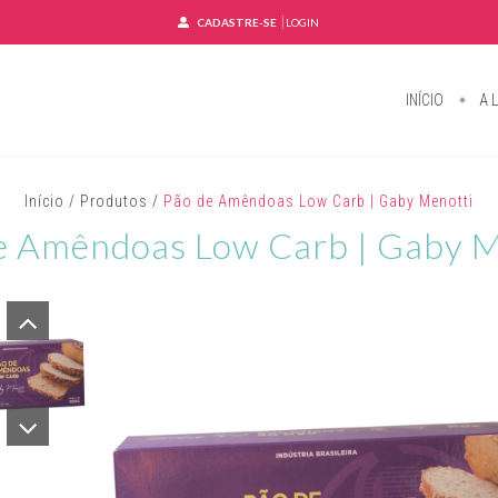
CADASTRE-SE
LOGIN
INÍCIO
A L
Início
/
Produtos
/
Pão de Amêndoas Low Carb | Gaby Menotti
e Amêndoas Low Carb | Gaby M