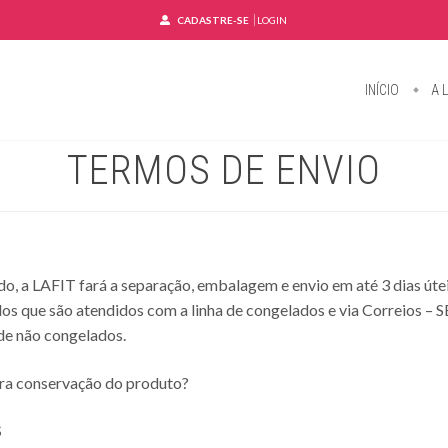
CADASTRE-SE
LOGIN
INÍCIO
A L
TERMOS DE ENVIO
o, a LAFIT fará a separação, embalagem e envio em até 3 dias úte
os que são atendidos com a linha de congelados e via Correios – 
de não congelados.
ara conservação do produto?
S