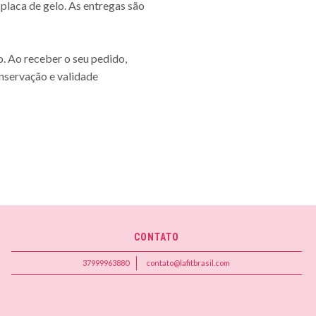
laca de gelo. As entregas são
. Ao receber o seu pedido,
nservação e validade
CONTATO
37999963880
contato@lafitbrasil.com